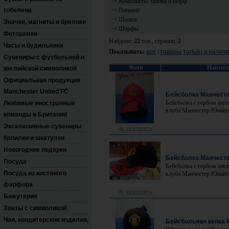
Комплекты: шапка и шарф
гобелена
Панамы
Шапки
Значки, магниты и брелоки
Шарфы
Фоторамки
Найдено:
22
тов., страниц:
2
Часы и будильники
Показывать:
все
|
товары только в налич
Сувениры с футбольной и
Фото
Наимен
английской символикой
Официальная продукция
Manchester United FC
Бейсболка Манчест
Бейсболка c гербом анг
Любимые иностранные
клуба Манчестер Юнайте
команды в Британии
Эксклюзивные сувениры
Копилки и шкатулки
Новогодние подарки
Бейсболка Манчесте
Посуда
Бейсболка c гербом анг
Посуда из костяного
клуба Манчестер Юнайте
фарфора
Бижутерия
Зонты с символикой
Чаи, кондитерские изделия,
Бейсбольная кепка 