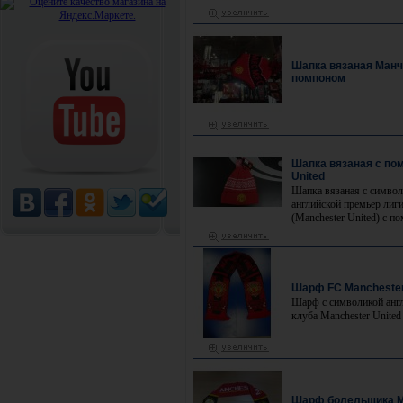
Шапка вязаная Манч
помпоном
Шапка вязаная с по
United
Шапка вязаная с символ
английской премьер лиг
(Manchester United) с п
Шарф FC Manchester
Шарф с символикой анг
клуба Маnchester United
Шарф болельщика М