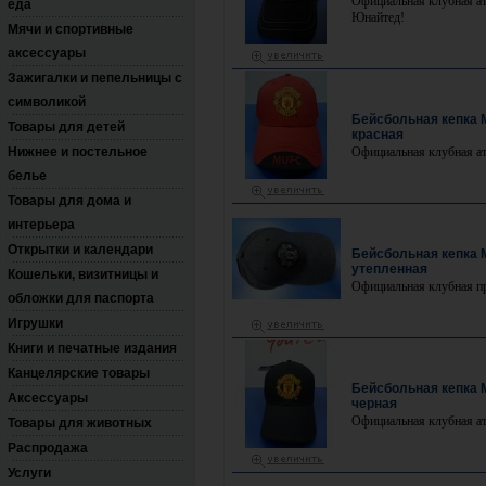
Официальная клубная а
еда
Юнайтед!
Мячи и спортивные
аксессуары
Зажигалки и пепельницы с
символикой
Бейсбольная кепка 
Товары для детей
красная
Нижнее и постельное
Официальная клубная а
белье
Товары для дома и
интерьера
Открытки и календари
Бейсбольная кепка 
утепленная
Кошельки, визитницы и
Официальная клубная п
обложки для паспорта
Игрушки
Книги и печатные издания
Канцелярские товары
Бейсбольная кепка 
Аксессуары
черная
Официальная клубная а
Товары для животных
Распродажа
Услуги