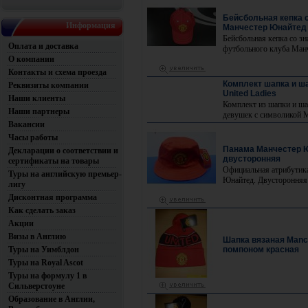
Бейсбольная кепка 
Информация
Манчестер Юнайтед
Бейсбольная кепка со зн
Оплата и доставка
футбольного клуба Ман
О компании
Контакты и схема проезда
Комплект шапка и ш
Реквизиты компании
United Ladies
Наши клиенты
Комплект из шапки и ш
Наши партнеры
девушек с символикой 
Вакансии
Часы работы
Панама Манчестер 
Декларации о соответствии и
двусторонняя
сертификаты на товары
Официальная атрибутик
Туры на английскую премьер-
Юнайтед. Двусторонняя
лигу
Дисконтная программа
Как сделать заказ
Акции
Визы в Англию
Шапка вязаная Manch
Туры на Уимблдон
помпоном красная
Туры на Royal Ascot
Туры на формулу 1 в
Сильверстоуне
Образование в Англии,