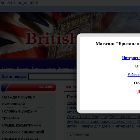
Select Language
▼
Магазин "Британск
Интернет 
От
Главная
|
Каталог
|
Ваши вопросы
|
Новинки
|
Распродажа
|
Статьи
|
Карта сайта
|
Прай
Рабоча
Поиск товара:
Офо
Каталог
ФК Манчестер Юнайтед
Головные уборы и
Д
Перейти:
Одежда и обувь с
Аксессуары
|
Головные уборы и трикота
символикой
товары
|
Копилки и шкатулки
|
Кошельки,
Головные уборы и
аксессуары
|
Нижнее и постельное бель
Открытки и календари
|
Официальная про
трикотаж
футбольной и английской символикой
|
С
Сумки, косметички и
детей
|
Товары для дома и интерьера
|
Ч
рюкзаки с символикой
Бейсболки
Сумки и рюкзаки из