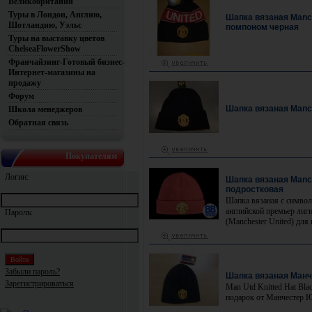
Великобритании
Туры в Лондон, Англию,
Шапка вязаная Manch
Шотландию, Уэльс
помпоном черная
Туры на выставку цветов
ChelseaFlowerShow
Франчайзинг-Готовый бизнес-
Интернет-магазины на
продажу
Форум
Шапка вязаная Manch
Школа менеджеров
Обратная связь
Покупателям
Логин:
Шапка вязаная Manch
подростковая
Шапка вязаная с символ
английской премьер лиг
Пароль:
(Manchester United) для
Забыли пароль?
Шапка вязаная Ман
Зарегистрироваться
Man Utd Knitted Hat Bl
подарок от Манчестер 