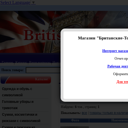
Select Language
▼
Магазин "Британские-Т
Интернет магази
Отчет-пр
Главная
|
Каталог
|
Ваши вопросы
|
Новинки
|
Распродажа
|
Статьи
|
Карта сайта
|
Прай
Рабочая дея
Поиск товара:
Оформить
Каталог
Сувениры с футбольной и английской сим
Для тех
Одежда и обувь с
Поиск:
символикой
Раздел:
Ц
Головные уборы и
Найдено:
6
тов., страниц:
1
трикотаж
Показывать:
все
|
товары только в налич
Сумки, косметички и
Фото
Наименов
рюкзаки с символикой
Сумки и рюкзаки из