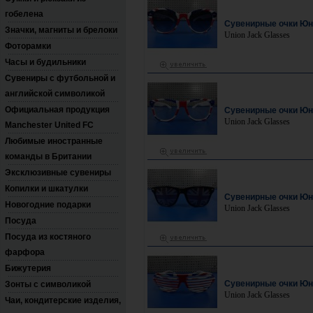
гобелена
Сувенирные очки Юн
Значки, магниты и брелоки
Union Jack Glasses
Фоторамки
Часы и будильники
Сувениры с футбольной и
английской символикой
Официальная продукция
Сувенирные очки Юн
Union Jack Glasses
Manchester United FC
Любимые иностранные
команды в Британии
Эксклюзивные сувениры
Копилки и шкатулки
Сувенирные очки Юн
Новогодние подарки
Union Jack Glasses
Посуда
Посуда из костяного
фарфора
Бижутерия
Сувенирные очки Юн
Зонты с символикой
Union Jack Glasses
Чаи, кондитерские изделия,