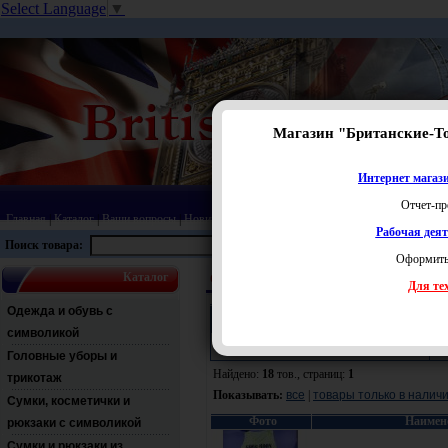
Select Language
▼
Магазин "Британские-Т
Интернет магази
Отчет-пр
Главная
|
Каталог
|
Ваши вопросы
|
Новинки
|
Распродажа
|
Статьи
|
Карта сайта
|
Прай
Рабочая дея
Поиск товара:
Оформить
Каталог
Одежда и обувь с символикой
Детская и по
Для тех
Одежда и обувь с
Поиск:
символикой
Раздел:
Ц
Головные уборы и
Найдено:
18
тов., страниц:
1
трикотаж
Показывать:
все
|
товары только в налич
Сумки, косметички и
Фото
Наимен
рюкзаки с символикой
Сумки и рюкзаки из