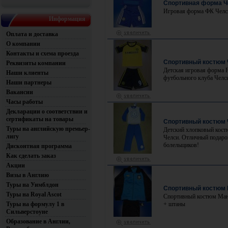
Спортивная форма Ч
Игровая форма ФК Челси
Информация
Оплата и доставка
О компании
Контакты и схема проезда
Спортивный костюм 
Реквизиты компании
Детская игровая форма F
Наши клиенты
футбольного клуба Челси
Наши партнеры
Вакансии
Часы работы
Декларации о соответствии и
сертификаты на товары
Спортивный костюм 
Туры на английскую премьер-
Детский хлопковый кост
лигу
Челси. Отличный подаро
болельщиков!
Дисконтная программа
Как сделать заказ
Акции
Визы в Англию
Туры на Уимблдон
Спортивный костюм 
Туры на Royal Ascot
Спортивный костюм Ман
Туры на формулу 1 в
+ штаны
Сильверстоуне
Образование в Англии,