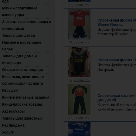
еда
Мячи и спортивные
аксессуары
Спортивная форма 
Зажигалки и пепельницы с
Wayne Rooney
символикой
Игровая футбольная фо
Манчестер Юнайтед
Товары для детей
Нижнее и постельное
белье
Товары для дома и
Спортивная форма Л
интерьера
Игровая футбольная фо
Ливерпуль
Открытки и календари
Кошельки, визитницы и
обложки для паспорта
Игрушки
Спортивный костюм
Книги и печатные издания
для детей
Канцелярские товары
Качественный хлопковый
клуба Манчестер Юнайт
Аксессуары
Товары для животных
Распродажа
Услуги