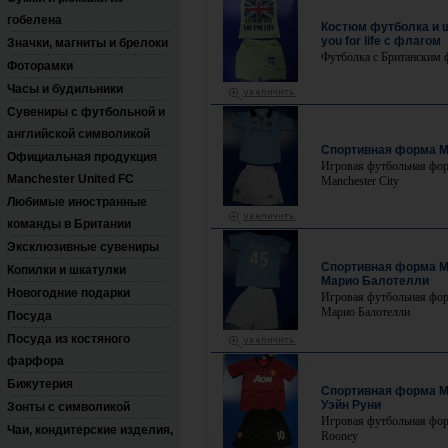
гобелена
Костюм футболка и 
you for life с флагом
Значки, магниты и брелоки
Футболка с Британским
Фоторамки
Часы и будильники
Сувениры с футбольной и
английской символикой
Спортивная форма М
Официальная продукция
Игровая футбольная фо
Manchester United FC
Manchester City
Любимые иностранные
команды в Британии
Эксклюзивные сувениры
Спортивная форма М
Копилки и шкатулки
Марио Балотелли
Новогодние подарки
Игровая футбольная фо
Марио Балотелли
Посуда
Посуда из костяного
фарфора
Бижутерия
Спортивная форма 
Уэйн Руни
Зонты с символикой
Игровая футбольная фо
Чаи, кондитерские изделия,
Rooney