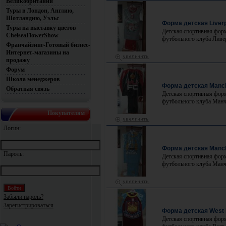
Великобритании
Туры в Лондон, Англию,
Шотландию, Уэльс
Форма детская Liver
Туры на выставку цветов
Детская спортивная фор
ChelseaFlowerShow
футбольного клуба Ливе
Франчайзинг-Готовый бизнес-
Интернет-магазины на
продажу
Форум
Школа менеджеров
Форма детская Manch
Обратная связь
Детская спортивная фор
футбольного клуба Манч
Покупателям
Логин:
Форма детская Manch
Пароль:
Детская спортивная фор
футбольного клуба Манч
Забыли пароль?
Зарегистрироваться
Форма детская West 
Детская спортивная фор