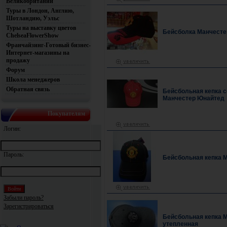
Великобритании
Туры в Лондон, Англию,
Шотландию, Уэльс
Туры на выставку цветов
Бейсболка Манчесте
ChelseaFlowerShow
Франчайзинг-Готовый бизнес-
Интернет-магазины на
продажу
Форум
Школа менеджеров
Обратная связь
Бейсбольная кепка с
Манчестер Юнайтед
Покупателям
Логин:
Пароль:
Бейсбольная кепка 
Забыли пароль?
Зарегистрироваться
Бейсбольная кепка 
утепленная