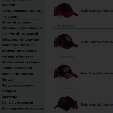
гобелена
Значки, магниты и брелоки
Бейсболка Mancheste
Фоторамки
Часы и будильники
Сувениры с футбольной и
английской символикой
Официальная продукция
Бейсболка Mancheste
Manchester United FC
Любимые иностранные
команды в Британии
Эксклюзивные сувениры
Копилки и шкатулки
Бейсболка Mancheste
Новогодние подарки
Посуда
Посуда из костяного
фарфора
Бижутерия
Зонты с символикой
Бейсболка Mancheste
Чаи, кондитерские изделия,