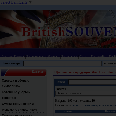
Select Language
▼
Главная
|
Каталог
|
Ваши вопросы
|
Новинки
|
Распродажа
|
Статьи
|
Карта сайта
|
Прай
Поиск товара:
Каталог
Официальная продукция Manchester Unite
Одежда и обувь с
Поиск:
символикой
Раздел:
Головные уборы и
трикотаж
Найдено:
196
тов., страниц:
10
Сумки, косметички и
Показывать:
все
|
только товары в наличи
рюкзаки с символикой
Фото
Наимен
Сумки и рюкзаки из