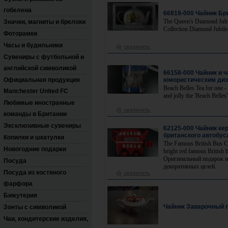
гобелена
66819-000 Чайник Б
The Queen's Diamond Jubi
Значки, магниты и брелоки
Collection Diamond Jubil
Фоторамки
Часы и будильники
Сувениры с футбольной и
английской символикой
66158-000 Чайник и 
Официальная продукция
юмористическим ди
Beach Belles Tea for one -
Manchester United FC
and jolly the 'Beach Belles
Любимые иностранные
команды в Британии
Эксклюзивные сувениры
62125-000 Чайник ке
британского автобус
Копилки и шкатулки
The Famous British Bus C
Новогодние подарки
bright red famous British b
Оригинальный подарок и
Посуда
декоративных целей.
Посуда из костяного
фарфора
Бижутерия
Чайник Заварочный r
Зонты с символикой
Чаи, кондитерские изделия,