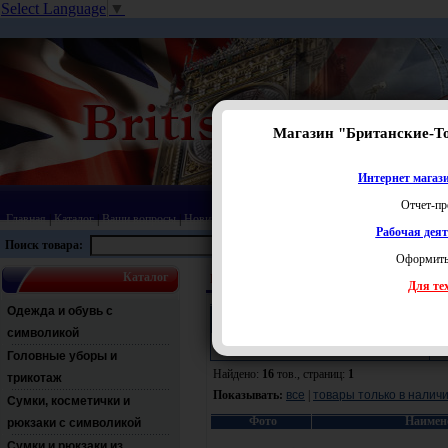
Select Language
▼
Магазин "Британские-Т
Интернет магази
Отчет-пр
Главная
|
Каталог
|
Ваши вопросы
|
Новинки
|
Распродажа
|
Статьи
|
Карта сайта
|
Прай
Рабочая дея
Поиск товара:
Оформить
Каталог
Посуда
Чайники
Для тех
Одежда и обувь с
Поиск:
символикой
Раздел:
Ц
Головные уборы и
Найдено:
16
тов., страниц:
1
трикотаж
Показывать:
все
|
товары только в налич
Сумки, косметички и
Фото
Наимен
рюкзаки с символикой
Сумки и рюкзаки из