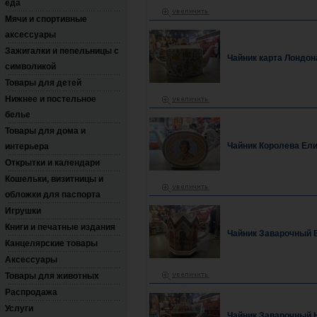
еда
Мячи и спортивные
аксессуары
Зажигалки и пепельницы с
Чайник карта Лондон
символикой
Товары для детей
Нижнее и постельное
белье
Товары для дома и
Чайник Королева Ели
интерьера
Открытки и календари
Кошельки, визитницы и
обложки для паспорта
Игрушки
Книги и печатные издания
Чайник Заварочный Be
Канцелярские товары
Аксессуары
Товары для животных
Распродажа
Услуги
Чайник Заварочный 