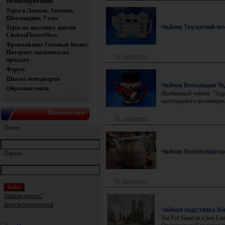
Великобритании
Туры в Лондон, Англию,
Шотландию, Уэльс
Чайник Тауэрский мо
Туры на выставку цветов
ChelseaFlowerShow
Франчайзинг-Готовый бизнес-
Интернет-магазины на
продажу
Форум
Школа менеджеров
Чайник Волынщик Те
Обратная связь
Необычный чайник "Тед
шотландского волынщик
Покупателям
Логин:
Чайник Великобрита
Пароль:
Забыли пароль?
Зарегистрироваться
Чайная подставка В
Tea Pot Stand in a box Lo