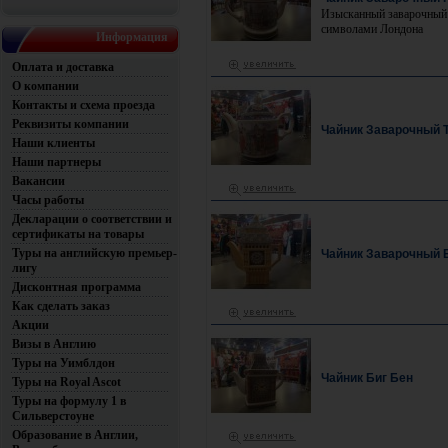
Изысканный заварочный 
символами Лондона
Информация
Оплата и доставка
О компании
Контакты и схема проезда
Реквизиты компании
Чайник Заварочный 
Наши клиенты
Наши партнеры
Вакансии
Часы работы
Декларации о соответствии и
сертификаты на товары
Туры на английскую премьер-
Чайник Заварочный 
лигу
Дисконтная программа
Как сделать заказ
Акции
Визы в Англию
Туры на Уимблдон
Чайник Биг Бен
Туры на Royal Ascot
Туры на формулу 1 в
Сильверстоуне
Образование в Англии,