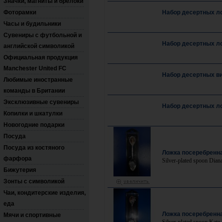
Значки, магниты и брелоки
Фоторамки
Набор десертных ло
Часы и будильники
Сувениры с футбольной и
Набор десертных лож
английской символикой
Официальная продукция
Manchester United FC
Набор десертных вил
Любимые иностранные
команды в Британии
Эксклюзивные сувениры
Набор десертных лож
Копилки и шкатулки
Новогодние подарки
Посуда
Посуда из костяного
Ложка посеребренн
фарфора
Silver-plated spoon Dian
Бижутерия
Зонты с символикой
Чаи, кондитерские изделия,
еда
Ложка посеребренн
Мячи и спортивные