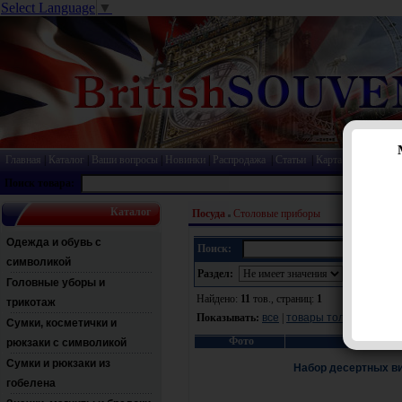
Select Language
▼
Главная
|
Каталог
|
Ваши вопросы
|
Новинки
|
Распродажа
|
Статьи
|
Карта сайта
|
Прай
Поиск товара:
Каталог
Посуда
Столовые приборы
Одежда и обувь с
Поиск:
символикой
Раздел:
Головные уборы и
Найдено:
11
тов., страниц:
1
трикотаж
Показывать:
все
|
товары только в нали
Сумки, косметички и
Фото
рюкзаки с символикой
Сумки и рюкзаки из
Набор десертных вил
гобелена