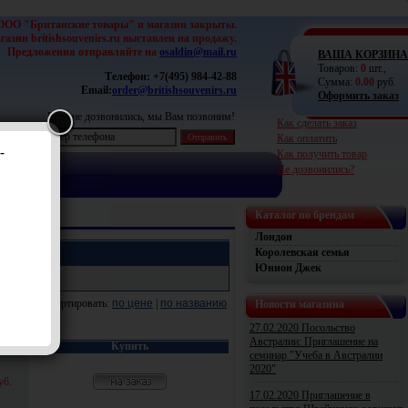
ООО "Британские товары" и магазин закрыты.
азин britishsouvenirs.ru выставлен на продажу.
Предложения отправляйте на
osaldin@mail.ru
ВАША КОРЗИНА
Товаров:
0
шт.,
Телефон:
+7(495) 984-42-88
Сумма:
0.00
руб.
Email:
order@britishsouvenirs.ru
Оформить заказ
Если не дозвонились, мы Вам позвоним!
Как сделать заказ
Как оплатить
-
Как получить товар
Не дозвонились?
Каталог по брендам
Лондон
Королевская семья
Юнион Джек
Сортировать:
по цене
|
по названию
Новости магазина
27.02.2020 Посольство
Австралии: Приглашение на
а
Купить
семинар "Учеба в Австралии
2020"
уб.
17.02.2020 Приглашение в