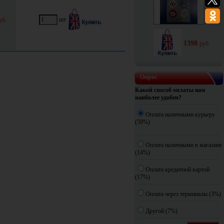
шт
уб.
1398
руб.
Опрос
Какой способ оплаты вам
наиболее удобен?
Оплата наличными курьеру
(59%)
Оплата наличными в магазине
(14%)
Оплата кредитной картой
(17%)
Оплата через терминалы (3%)
Другoй (7%)