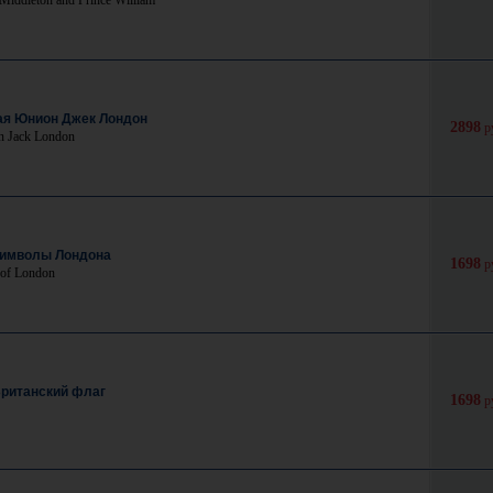
 Middleton and Prince William
ая Юнион Джек Лондон
2898
р
on Jack London
символы Лондона
1698
р
 of London
Британский флаг
1698
р