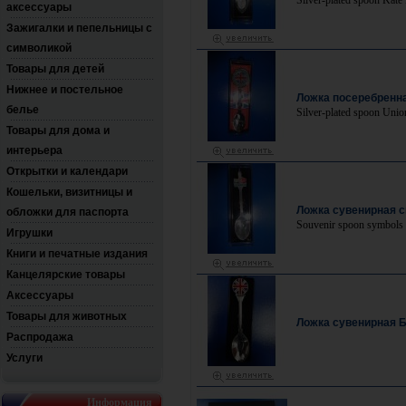
Silver-plated spoon Kate
аксессуары
Зажигалки и пепельницы с
символикой
Товары для детей
Нижнее и постельное
Ложка посеребренн
белье
Silver-plated spoon Uni
Товары для дома и
интерьера
Открытки и календари
Кошельки, визитницы и
Ложка сувенирная 
обложки для паспорта
Souvenir spoon symbols
Игрушки
Книги и печатные издания
Канцелярские товары
Аксессуары
Товары для животных
Ложка сувенирная 
Распродажа
Услуги
Информация