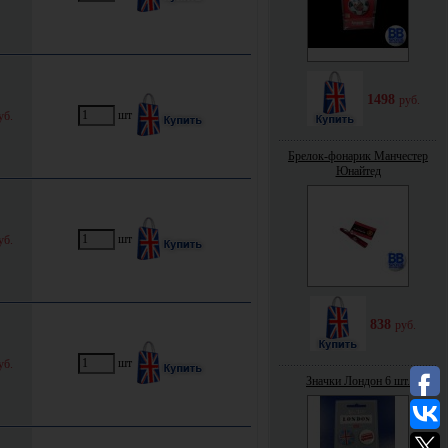
1498
руб.
шт
уб.
Брелок-фонарик Манчестер
Юнайтед
шт
уб.
838
руб.
шт
уб.
Значки Лондон 6 шт.