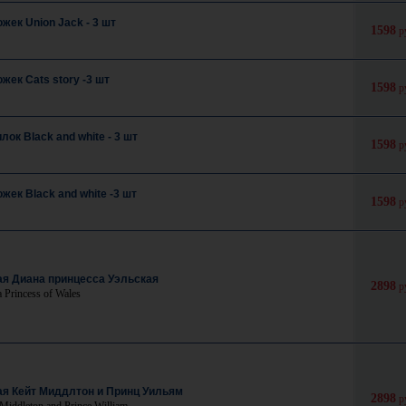
жек Union Jack - 3 шт
1598
р
ек Cats story -3 шт
1598
р
ок Black and white - 3 шт
1598
р
ек Black and white -3 шт
1598
р
ая Диана принцесса Уэльская
2898
р
a Princess of Wales
ая Кейт Миддлтон и Принц Уильям
2898
р