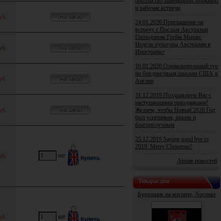
посольство Швейцарии: воркшоп
и рабочие встречи
уб.
24.01.2020 Приглашение на
встречу с Послом Австралии
Господином Грейм Михан:
Неделя культуры Австралии в
уб.
Иностранке
16.01.2020 Ознакомительный тур
по бординговым школам США и
уб.
Англии
31.12.2019 Поздравляем Вас с
наступающими праздниками!
уб.
Желаем, чтобы Новый 2020 Год
был успешным, ярким и
благополучным
25.12.2019 Saying good bye to
2019. Merry Christmas!
шт
уб.
Архив новостей
Товары дня
Будильник на магните, Арсенал
шт
уб.