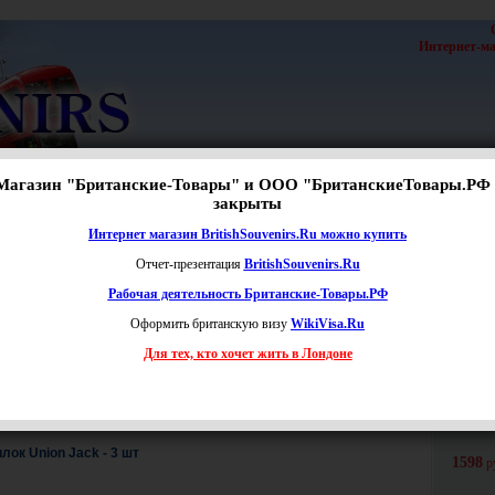
Интернет-маг
Магазин "Британские-Товары" и ООО "БританскиеТовары.РФ 
с
|
Новости
закрыты
Расширенный поиск
Интернет магазин BritishSouvenirs.Ru можно купить
Отчет-презентация
BritishSouvenirs.Ru
Рабочая деятельность Британские-Товары.РФ
Оформить британскую визу
WikiVisa.Ru
Цена:
от
до
руб.
Для тех, кто хочет жить в Лондоне
чии
Наименование
Цен
ок Union Jack - 3 шт
1598
р