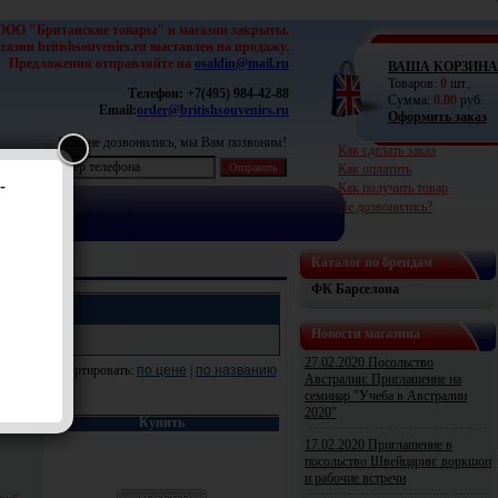
ООО "Британские товары" и магазин закрыты.
азин britishsouvenirs.ru выставлен на продажу.
Предложения отправляйте на
osaldin@mail.ru
ВАША КОРЗИНА
Товаров:
0
шт.,
Телефон:
+7(495) 984-42-88
Сумма:
0.00
руб.
Email:
order@britishsouvenirs.ru
Оформить заказ
Если не дозвонились, мы Вам позвоним!
Как сделать заказ
Как оплатить
-
Как получить товар
Не дозвонились?
Каталог по брендам
ФК Барселона
Новости магазина
27.02.2020 Посольство
Сортировать:
по цене
|
по названию
Австралии: Приглашение на
семинар "Учеба в Австралии
2020"
на
Купить
17.02.2020 Приглашение в
посольство Швейцарии: воркшоп
и рабочие встречи