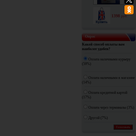
1398
руб.
Опрос
Какой способ оплаты вам
наиболее удобен?
Оплата наличными курьеру
(59%)
Оплата наличными в магазине
(14%)
Оплата кредитной картой
(17%)
Оплата через терминалы (3%)
Другoй (7%)