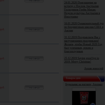
руб.
24.01.2020 Приглашение на
встречу с Послом Австралии
Господином Грейм Михан:
Неделя культуры Австралии в
Иностранке
16.01.2020 Ознакомительный тур
по бординговым школам США и
руб.
Англии
31.12.2019 Поздравляем Вас с
наступающими праздниками!
Желаем, чтобы Новый 2020 Год
был успешным, ярким и
благополучным
25.12.2019 Saying good bye to
руб.
2019. Merry Christmas!
Архив новостей
Товары дня
Будильник на магните, Арсенал
руб.