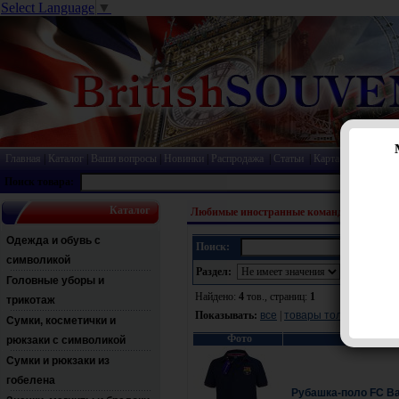
Select Language
▼
Главная
|
Каталог
|
Ваши вопросы
|
Новинки
|
Распродажа
|
Статьи
|
Карта сайта
|
Прай
Поиск товара:
Каталог
Любимые иностранные команды в Британ
Одежда и обувь с
Поиск:
символикой
Раздел:
Головные уборы и
Найдено:
4
тов., страниц:
1
трикотаж
Показывать:
все
|
товары только в нали
Сумки, косметички и
Фото
рюкзаки с символикой
Сумки и рюкзаки из
гобелена
Рубашка-поло FC Ba