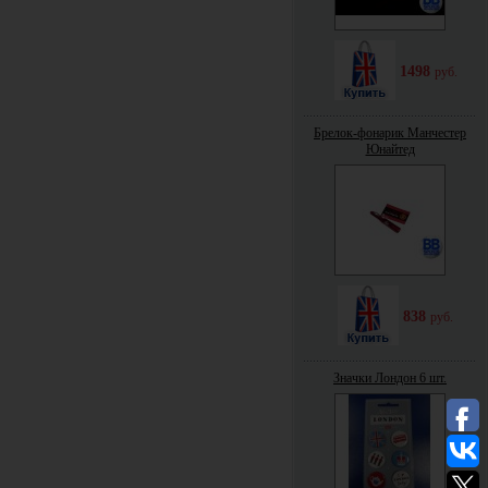
1498
руб.
Брелок-фонарик Манчестер
Юнайтед
838
руб.
Значки Лондон 6 шт.