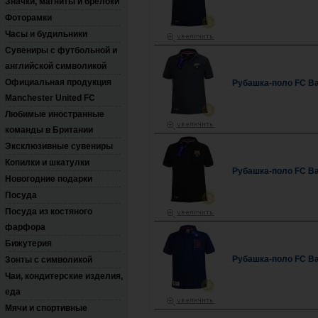
Значки, магниты и брелоки
Фоторамки
Часы и будильники
Сувениры с футбольной и
английской символикой
Официальная продукция
Рубашка-поло FC Ba
Manchester United FC
Любимые иностранные
команды в Британии
Эксклюзивные сувениры
Копилки и шкатулки
Рубашка-поло FC Ba
Новогодние подарки
Посуда
Посуда из костяного
фарфора
Бижутерия
Рубашка-поло FC Ba
Зонты с символикой
Чаи, кондитерские изделия,
еда
Мячи и спортивные