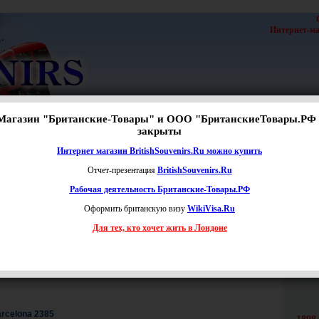
Интернет-маг
Магазин "Британские-Товары" и ООО "БританскиеТовары.РФ 
с
|
Новости
закрыты
Расширенный поиск
Интернет магазин BritishSouvenirs.Ru можно купить
ии
Рубашки-поло FC Barcelona
Отчет-презентация
BritishSouvenirs.Ru
Рабочая деятельность Британские-Товары.РФ
Оформить британскую визу
WikiVisa.Ru
Цена:
от
до
руб.
Для тех, кто хочет жить в Лондоне
чии
Наименование
Це
rcelona 2385