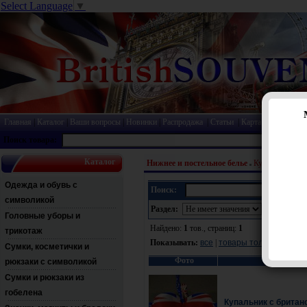
Select Language
▼
Главная
|
Каталог
|
Ваши вопросы
|
Новинки
|
Распродажа
|
Статьи
|
Карта сайта
|
Прай
Поиск товара:
Каталог
Нижнее и постельное белье
Купальники
Одежда и обувь с
Поиск:
символикой
Раздел:
Головные уборы и
Найдено:
1
тов., страниц:
1
трикотаж
Показывать:
все
|
товары только в нали
Сумки, косметички и
Фото
рюкзаки с символикой
Сумки и рюкзаки из
гобелена
Купальник с брита