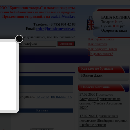
ООО "Британские товары" и магазин закрыты.
азин britishsouvenirs.ru выставлен на продажу.
Предложения отправляйте на
osaldin@mail.ru
ВАША КОРЗИНА
Товаров:
0
шт.,
Телефон:
+7(495) 984-42-88
Сумма:
0.00
руб.
Email:
order@britishsouvenirs.ru
Оформить заказ
Если не дозвонились, мы Вам позвоним!
Как сделать заказ
Как оплатить
-
Как получить товар
Не дозвонились?
Каталог по брендам
Юнион Джек
Новости магазина
27.02.2020 Посольство
Сортировать:
по цене
|
по названию
Австралии: Приглашение на
семинар "Учеба в Австралии
2020"
на
Купить
17.02.2020 Приглашение в
посольство Швейцарии: воркшоп
и рабочие встречи