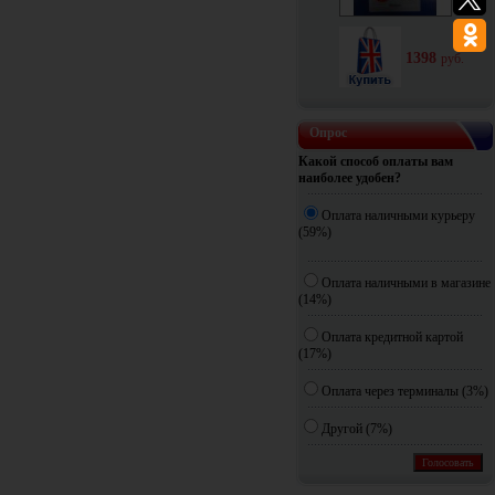
1398
руб.
Опрос
Какой способ оплаты вам
наиболее удобен?
Оплата наличными курьеру
(59%)
Оплата наличными в магазине
(14%)
Оплата кредитной картой
(17%)
Оплата через терминалы (3%)
Другoй (7%)