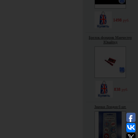
1498
руб.
Брелок-фонарик Манчестер
Юнайтед
838
руб.
Значки Лондон 6 шт.