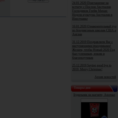
руб.
24.01.2020 Приглашение на
встречу с Послом Австралии
Господином Грейм Михан:
Неделя культуры Австралии в
Иностранке
16.01.2020 Ознакомительный тур
по бординговым школам США и
Англии
31.12.2019 Поздравляем Вас с
наступающими праздниками!
Желаем, чтобы Новый 2020 Год
был успешным, ярким и
благополучным
25.12.2019 Saying good bye to
2019. Merry Christmas!
Архив новостей
Товары дня
Будильник на магните, Арсенал