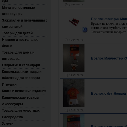
еда
Мячи и спортивные
аксессуары
Брелок-фонарик Ман
Зажигалки и пепельницы с
Брелок на ключи в виде 
символикой
английского футбольного
Эксклюзивный товар от
Товары для детей
Нижнее и постельное
белье
Товары для дома и
Брелок Манчестер Ю
интерьера
Открытки и календари
Кошельки, визитницы и
обложки для паспорта
Игрушки
Книги и печатные издания
Брелок с футболкой
Канцелярские товары
Аксессуары
Товары для животных
Распродажа
Услуги
Брелок с символикой