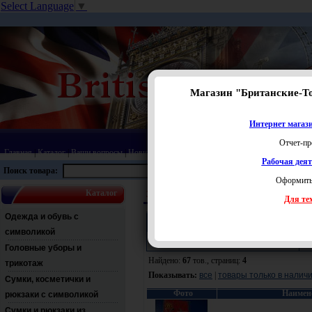
Select Language
▼
Магазин "Британские-Т
Интернет магази
Отчет-пр
Главная
|
Каталог
|
Ваши вопросы
|
Новинки
|
Распродажа
|
Статьи
|
Карта сайта
|
Прай
Рабочая дея
Поиск товара:
Оформить
Каталог
Значки, магниты и брелоки
Брелоки
Для тех
Одежда и обувь с
Поиск:
символикой
Раздел:
Ц
Головные уборы и
Найдено:
67
тов., страниц:
4
трикотаж
Показывать:
все
|
товары только в налич
Сумки, косметички и
Фото
Наимен
рюкзаки с символикой
Сумки и рюкзаки из