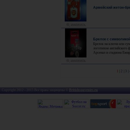
Армейский жетон-бр
Брелок с символико
Брелок на ключи или сум
логотипом английского 
Арсенал и стадиона Емир
1
|
2
|
3
|
Copyright 2012 - 2015 Все права защищены ©
Britishsouvenirs.ru