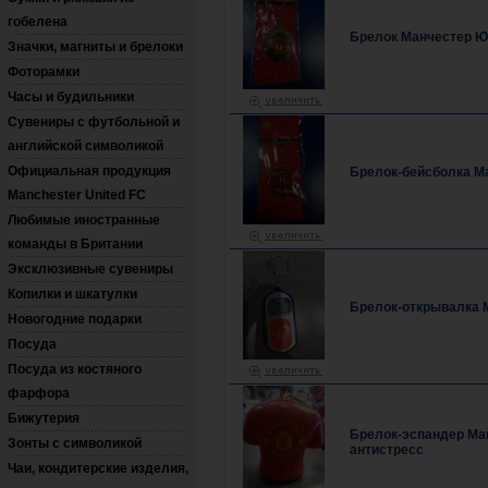
гобелена
Брелок Манчестер Ю
Значки, магниты и брелоки
Фоторамки
Часы и будильники
Сувениры с футбольной и
английской символикой
Официальная продукция
Брелок-бейсболка М
Manchester United FC
Любимые иностранные
команды в Британии
Эксклюзивные сувениры
Копилки и шкатулки
Брелок-открывалка 
Новогодние подарки
Посуда
Посуда из костяного
фарфора
Бижутерия
Брелок-эспандер Ма
Зонты с символикой
антистресс
Чаи, кондитерские изделия,