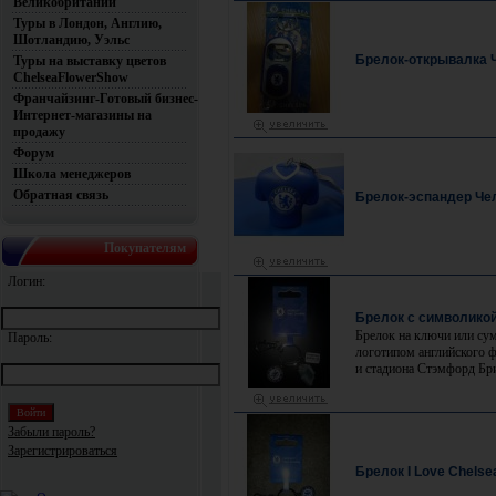
Великобритании
Туры в Лондон, Англию,
Шотландию, Уэльс
Брелок-открывалка 
Туры на выставку цветов
ChelseaFlowerShow
Франчайзинг-Готовый бизнес-
Интернет-магазины на
продажу
Форум
Школа менеджеров
Обратная связь
Брелок-эспандер Че
Покупателям
Логин:
Брелок с символикой
Брелок на ключи или сум
Пароль:
логотипом английского 
и стадиона Стэмфорд Бр
Забыли пароль?
Зарегистрироваться
Брелок I Love Chelse