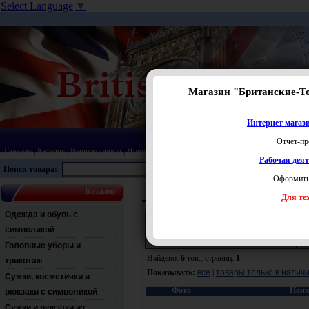
Select Language
▼
Магазин "Британские-Т
Интернет магази
Отчет-пр
Главная
|
Каталог
|
Ваши вопросы
|
Новинки
|
Распродажа
|
Статьи
|
Карта сайта
|
Прай
Рабочая дея
Поиск товара:
Оформить
Каталог
Любимые иностранные команды в Британ
Для тех
Одежда и обувь с
Поиск:
символикой
Раздел:
Ц
Головные уборы и
Найдено:
6
тов., страниц:
1
трикотаж
Показывать:
все
|
товары только в налич
Сумки, косметички и
Фото
Наим
рюкзаки с символикой
Сумки и рюкзаки из