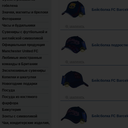
гобелена
Бейсболка FC Barcel
Значки, магниты и брелоки
Фоторамки
Часы и будильники
Сувениры с футбольной и
английской символикой
Официальная продукция
Бейсболка подростко
Manchester United FC
Любимые иностранные
команды в Британии
Эксклюзивные сувениры
Копилки и шкатулки
Бейсболка FC Barcel
Новогодние подарки
Посуда
Посуда из костяного
фарфора
Бижутерия
Бейсболка FC Barcel
Зонты с символикой
Чаи, кондитерские изделия,