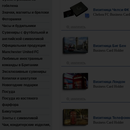
гобелена
Визитница Челси ФК
Значки, магниты и брелоки
Chelsea FC Business Card
Фоторамки
Часы и будильники
Сувениры с футбольной и
английской символикой
Официальная продукция
Визитница Биг Бен
Business Card Holder
Manchester United FC
Любимые иностранные
команды в Британии
Эксклюзивные сувениры
Копилки и шкатулки
Визитница Лондон
Новогодние подарки
Business Card Holder
Посуда
Посуда из костяного
фарфора
Бижутерия
Визитница Телефонн
Зонты с символикой
Business Card Holder
Чаи, кондитерские изделия,