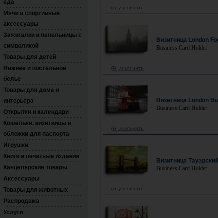
еда
Мячи и спортивные
аксессуары
Зажигалки и пепельницы с
Визитница London Fo
символикой
Business Card Holder
Товары для детей
Нижнее и постельное
белье
Товары для дома и
Визитница London B
интерьера
Business Card Holder
Открытки и календари
Кошельки, визитницы и
обложки для паспорта
Игрушки
Книги и печатные издания
Визитница Тауэрский
Канцелярские товары
Business Card Holder
Аксессуары
Товары для животных
Распродажа
Услуги