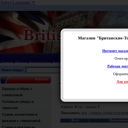
Select Language
▼
Магазин "Британские-Т
Интернет магази
Отчет-пр
Главная
|
Каталог
|
Ваши вопросы
|
Новинки
|
Распродажа
|
Статьи
|
Карта сайта
|
Прай
Рабочая дея
Поиск товара:
Оформить
Каталог
Кошельки, визитницы и обложки для пасп
Для тех
Одежда и обувь с
Поиск:
символикой
Раздел:
Ц
Головные уборы и
Найдено:
8
тов., страниц:
1
трикотаж
Показывать:
все
|
товары только в налич
Сумки, косметички и
Фото
Наименова
рюкзаки с символикой
Сумки и рюкзаки из