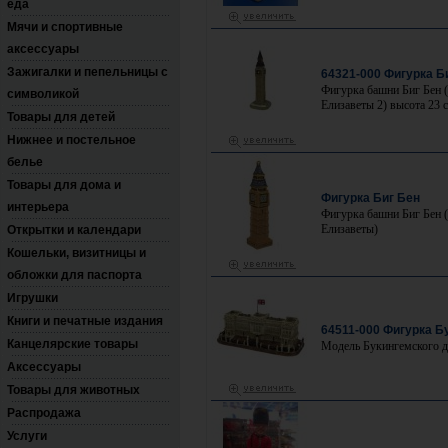
еда
Мячи и спортивные
аксессуары
Зажигалки и пепельницы с
64321-000 Фигурка Б
Фигурка башни Биг Бен 
символикой
Елизаветы 2) высота 23 
Товары для детей
Нижнее и постельное
белье
Товары для дома и
Фигурка Биг Бен
интерьера
Фигурка башни Биг Бен 
Елизаветы)
Открытки и календари
Кошельки, визитницы и
обложки для паспорта
Игрушки
Книги и печатные издания
64511-000 Фигурка Б
Канцелярские товары
Модель Букингемского д
Аксессуары
Товары для животных
Распродажа
Услуги