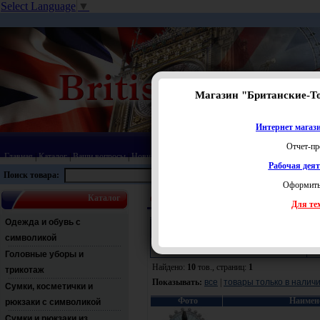
Select Language
▼
Магазин "Британские-Т
Интернет магази
Отчет-пр
Главная
|
Каталог
|
Ваши вопросы
|
Новинки
|
Распродажа
|
Статьи
|
Карта сайта
|
Прай
Рабочая дея
Поиск товара:
Оформить
Каталог
Сувениры с футбольной и английской сим
Для тех
Одежда и обувь с
Поиск:
символикой
Раздел:
Ц
Головные уборы и
Найдено:
10
тов., страниц:
1
трикотаж
Показывать:
все
|
товары только в налич
Сумки, косметички и
Фото
Наимен
рюкзаки с символикой
Сумки и рюкзаки из