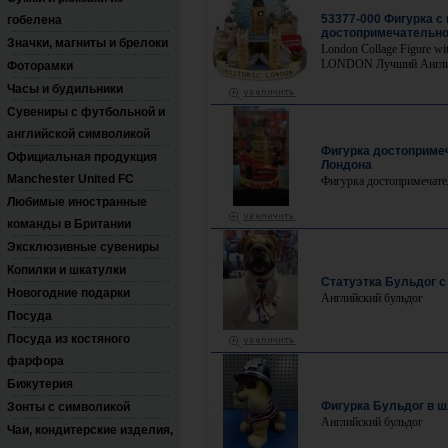
53377-000 Фигурка с
гобелена
достопримечательно
Значки, магниты и брелоки
London Collage Figure w
LONDON Лучший Англий
Фоторамки
Часы и будильники
Сувениры с футбольной и
английской символикой
Фигурка достоприме
Официальная продукция
Лондона
Manchester United FC
Фигурка достопримечате
Любимые иностранные
команды в Британии
Эксклюзивные сувениры
Копилки и шкатулки
Статуэтка Бульдог с
Новогодние подарки
Английский бульдог
Посуда
Посуда из костяного
фарфора
Бижутерия
Фигурка Бульдог в 
Зонты с символикой
Английский бульдог
Чаи, кондитерские изделия,