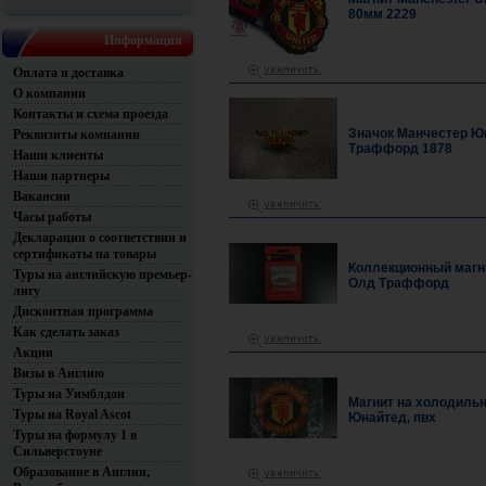
80мм 2229
Информация
Оплата и доставка
О компании
Контакты и схема проезда
Значок Манчестер Ю
Реквизиты компании
Траффорд 1878
Наши клиенты
Наши партнеры
Вакансии
Часы работы
Декларации о соответствии и
сертификаты на товары
Коллекционный магн
Туры на английскую премьер-
Олд Траффорд
лигу
Дисконтная программа
Как сделать заказ
Акции
Визы в Англию
Туры на Уимблдон
Магнит на холодиль
Туры на Royal Ascot
Юнайтед, пвх
Туры на формулу 1 в
Сильверстоуне
Образование в Англии,