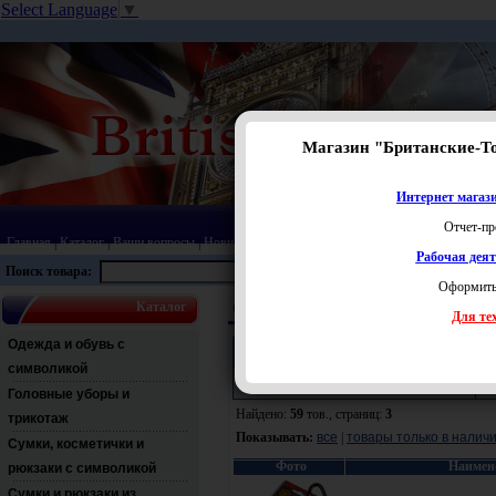
Select Language
▼
Магазин "Британские-Т
Интернет магази
Отчет-пр
Главная
|
Каталог
|
Ваши вопросы
|
Новинки
|
Распродажа
|
Статьи
|
Карта сайта
|
Прай
Рабочая дея
Поиск товара:
Оформить
Каталог
Официальная продукция Manchester Unite
Для тех
Одежда и обувь с
Поиск:
символикой
Раздел:
Ц
Головные уборы и
Найдено:
59
тов., страниц:
3
трикотаж
Показывать:
все
|
товары только в налич
Сумки, косметички и
Фото
Наимен
рюкзаки с символикой
Сумки и рюкзаки из