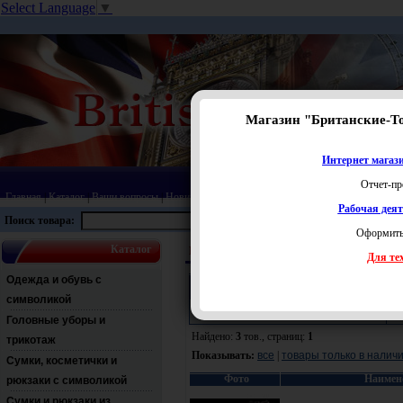
Select Language
▼
Магазин "Британские-Т
Интернет магази
Отчет-пр
Главная
|
Каталог
|
Ваши вопросы
|
Новинки
|
Распродажа
|
Статьи
|
Карта сайта
|
Прай
Рабочая дея
Поиск товара:
Оформить
Каталог
Нижнее и постельное белье
Трусы-боксеры 
Для тех
Одежда и обувь с
Поиск:
символикой
Раздел:
Ц
Головные уборы и
Найдено:
3
тов., страниц:
1
трикотаж
Показывать:
все
|
товары только в налич
Сумки, косметички и
Фото
Наимен
рюкзаки с символикой
Сумки и рюкзаки из