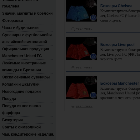
Боксеры Chelsea
гобелена
Комплект трусов-боксер
Значки, магниты и брелоки
лет, Chelsea FC (Челси Ф
синего цвета.
Фоторамки
Часы и будильники
Сувениры с футбольной и
английской символикой
Боксеры Liverpool
Официальная продукция
Комплект трусов-боксер
лет, Liverpool FC (ФК Ли
Manchester United FC
черного цвета.
Любимые иностранные
команды в Британии
Эксклюзивные сувениры
Боксеры Manchester 
Копилки и шкатулки
Комплект трусов-боксер
Новогодние подарки
лет, Manchester United 
красного и черного цвета
Посуда
Посуда из костяного
фарфора
Бижутерия
Зонты с символикой
Чаи, кондитерские изделия,