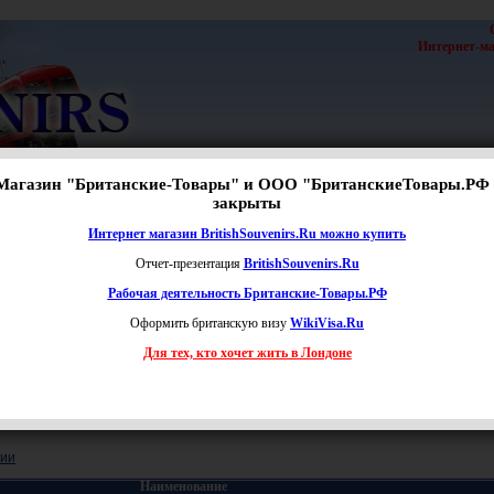
Интернет-маг
Магазин "Британские-Товары" и ООО "БританскиеТовары.РФ 
с
|
Новости
закрыты
Расширенный поиск
Интернет магазин BritishSouvenirs.Ru можно купить
е
Отчет-презентация
BritishSouvenirs.Ru
Рабочая деятельность Британские-Товары.РФ
Оформить британскую визу
WikiVisa.Ru
Для тех, кто хочет жить в Лондоне
Цена:
от
до
руб.
чии
Наименование