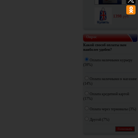
1398
руб.
Опрос
Какой способ оплаты вам
наиболее удобен?
Оплата наличными курьеру
(59%)
Оплата наличными в магазине
(14%)
Оплата кредитной картой
(17%)
Оплата через терминалы (3%)
Другoй (7%)