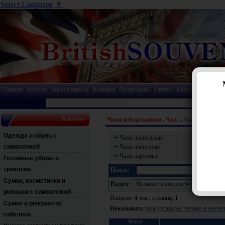
Select Language
▼
Главная
|
Каталог
|
Ваши вопросы
|
Новинки
|
Распродажа
|
Статьи
|
Карта сайта
|
Прай
Поиск товара:
Каталог
Часы и будильники
Часы
Часы настольны
Одежда и обувь с
Часы настольные
символикой
Часы настенные
Часы наручные
Головные уборы и
трикотаж
Поиск:
Сумки, косметички и
Раздел:
рюкзаки с символикой
Найдено:
4
тов., страниц:
1
Сумки и рюкзаки из
Показывать:
все
|
товары только в нали
гобелена
Фото