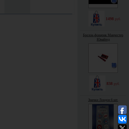
1498
руб.
Брелок-фонарик Манчестер
Юнайтед
838
руб.
Значки Лондон 6 шт.