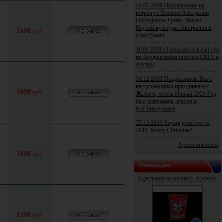
24.01.2020 Приглашение на
встречу с Послом Австралии
Господином Грейм Михан:
Неделя культуры Австралии в
1698
руб.
Иностранке
16.01.2020 Ознакомительный тур
по бординговым школам США и
Англии
31.12.2019 Поздравляем Вас с
наступающими праздниками!
1698
руб.
Желаем, чтобы Новый 2020 Год
был успешным, ярким и
благополучным
25.12.2019 Saying good bye to
2019. Merry Christmas!
Архив новостей
1698
руб.
Товары дня
Будильник на магните, Арсенал
1298
руб.