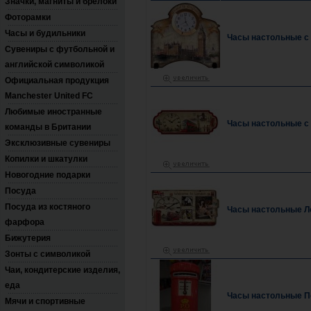
Значки, магниты и брелоки
Фоторамки
Часы и будильники
Часы настольные с
Сувениры с футбольной и
английской символикой
Официальная продукция
Manchester United FC
Любимые иностранные
Часы настольные с 
команды в Британии
Эксклюзивные сувениры
Копилки и шкатулки
Новогодние подарки
Посуда
Посуда из костяного
Часы настольные Ло
фарфора
Бижутерия
Зонты с символикой
Чаи, кондитерские изделия,
еда
Часы настольные П
Мячи и спортивные