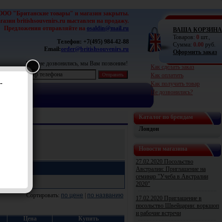
ООО "Британские товары" и магазин закрыты.
азин britishsouvenirs.ru выставлен на продажу.
Предложения отправляйте на
osaldin@mail.ru
ВАША КОРЗИНА
Товаров:
0
шт.,
Телефон:
+7(495) 984-42-88
Сумма:
0.00
руб.
Email:
order@britishsouvenirs.ru
Оформить заказ
Если не дозвонились, мы Вам позвоним!
Как сделать заказ
Как оплатить
-
Как получить товар
Не дозвонились?
Каталог по брендам
Лондон
Новости магазина
27.02.2020 Посольство
Австралии: Приглашение на
семинар "Учеба в Австралии
2020"
Сортировать:
по цене
|
по названию
17.02.2020 Приглашение в
посольство Швейцарии: воркшоп
и рабочие встречи
Цена
Купить