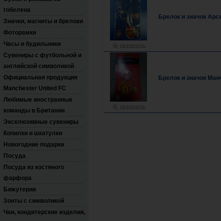
гобелена
Брелок и значок Арс
Значки, магниты и брелоки
Фоторамки
Часы и будильники
Сувениры с футбольной и
английской символикой
Официальная продукция
Брелок и значок Ма
Manchester United FC
Любимые иностранные
команды в Британии
Эксклюзивные сувениры
Копилки и шкатулки
Новогодние подарки
Посуда
Посуда из костяного
фарфора
Бижутерия
Зонты с символикой
Чаи, кондитерские изделия,