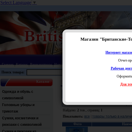
Select Language
▼
Магазин "Британские-Т
Интернет магази
Отчет-пр
Главная
|
Каталог
|
Ваши вопросы
|
Новинки
|
Распродажа
|
Статьи
|
Карта сайта
|
Прай
Рабочая дея
Поиск товара:
Оформить
Каталог
Значки, магниты и брелоки
Наборы брелок
Для тех
Одежда и обувь с
Поиск:
символикой
Раздел:
Ц
Головные уборы и
Найдено:
2
тов., страниц:
1
трикотаж
Показывать:
все
|
товары только в налич
Сумки, косметички и
Фото
Наиме
рюкзаки с символикой
Сумки и рюкзаки из