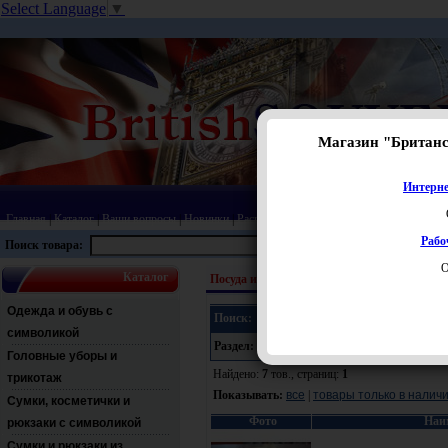
Select Language
▼
Магазин "Британ
Интерне
Главная
|
Каталог
|
Ваши вопросы
|
Новинки
|
Распродажа
|
Статьи
|
Карта сайта
|
Прай
Рабо
Поиск товара:
О
Каталог
Посуда из костяного фарфора
Чайные пары
Одежда и обувь с
Поиск:
символикой
Раздел:
Ц
Головные уборы и
Найдено:
7
тов., страниц:
1
трикотаж
Показывать:
все
|
товары только в налич
Сумки, косметички и
Фото
Наи
рюкзаки с символикой
Сумки и рюкзаки из