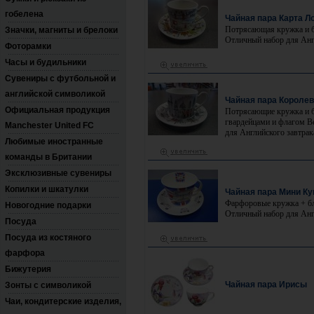
гобелена
Чайная пара Карта Л
Потрясающая кружка и б
Значки, магниты и брелоки
Отличный набор для Анг
Фоторамки
Часы и будильники
Сувениры с футбольной и
английской символикой
Чайная пара Короле
Официальная продукция
Потрясающие кружка и б
гвардейцами и флагом В
Manchester United FC
для Английского завтрак
Любимые иностранные
команды в Британии
Эксклюзивные сувениры
Копилки и шкатулки
Чайная пара Мини Ку
Фарфоровые кружка + бл
Новогодние подарки
Отличный набор для Анг
Посуда
Посуда из костяного
фарфора
Бижутерия
Чайная пара Ирисы
Зонты с символикой
Чаи, кондитерские изделия,