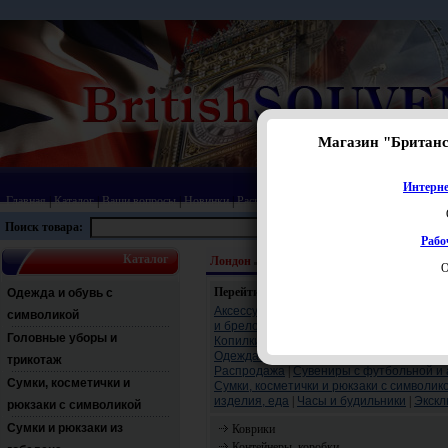
Магазин "Британ
Интерне
Главная
|
Каталог
|
Ваши вопросы
|
Новинки
|
Распродажа
|
Статьи
|
Карта сайта
|
Прай
Поиск товара:
Рабо
Каталог
Лондон
Товары для дома и интерьера
Пробк
О
Перейти:
Одежда и обувь с
Аксессуары
|
Головные уборы и трикота
символикой
и брелоки
|
Зонты с символикой
|
Игрушк
Головные уборы и
Копилки и шкатулки
|
Кошельки, визитни
Одежда и обувь с символикой
|
Открытки
трикотаж
Распродажа
|
Сувениры с футбольной и 
Сумки, косметички и
Сумки, косметички и рюкзаки с символик
изделия, еда
|
Часы и будильники
|
Экскл
рюкзаки с символикой
Сумки и рюкзаки из
Коврики
Контейнеры, коробки