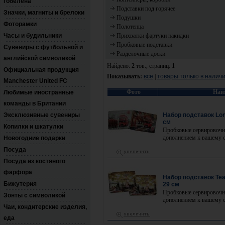
гобелена
Подставки под горячее
Значки, магниты и брелоки
Подушки
Фоторамки
Полотенца
Часы и будильники
Прихватки фартуки накидки
Пробковые подставки
Сувениры с футбольной и
Разделочные доски
английской символикой
Найдено:
2
тов., страниц:
1
Официальная продукция
Показывать:
все
|
товары только в налич
Manchester United FC
Фото
Наи
Любимые иностранные
команды в Британии
Эксклюзивные сувениры
Набор подставок Lond
см
Копилки и шкатулки
Пробковые сервировочн
дополнением к вашему с
Новогодние подарки
Посуда
Посуда из костяного
фарфора
Набор подставок Tea 
Бижутерия
29 см
Пробковые сервировочн
Зонты с символикой
дополнением к вашему с
Чаи, кондитерские изделия,
еда