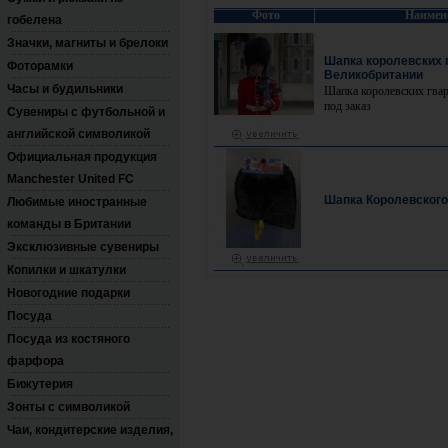
Фото
Наимен
гобелена
Значки, магниты и брелоки
Шапка королевских 
Фоторамки
Великобритании
Часы и будильники
Шапка королевских гва
под заказ
Сувениры с футбольной и
английской символикой
Официальная продукция
Manchester United FC
Шапка Королевского
Любимые иностранные
команды в Британии
Эксклюзивные сувениры
Копилки и шкатулки
Новогодние подарки
Посуда
Посуда из костяного
фарфора
Бижутерия
Зонты с символикой
Чаи, кондитерские изделия,