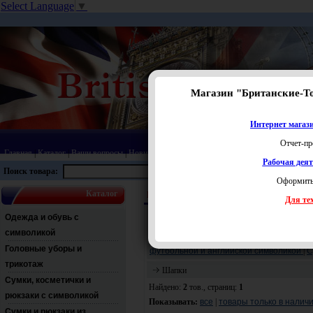
Select Language
▼
Магазин "Британские-Т
Интернет магази
Отчет-пр
Главная
|
Каталог
|
Ваши вопросы
|
Новинки
|
Распродажа
|
Статьи
|
Карта сайта
|
Прай
Рабочая дея
Поиск товара:
Оформить
Каталог
Королевская гвардия
Головные уборы и тр
Для тех
Перейти:
Одежда и обувь с
Аксессуары
|
Головные уборы и трикота
символикой
шкатулки
|
Одежда и обувь с символикой
Головные уборы и
футбольной и английской символикой
|
С
трикотаж
Шапки
Сумки, косметички и
Найдено:
2
тов., страниц:
1
рюкзаки с символикой
Показывать:
все
|
товары только в налич
Сумки и рюкзаки из