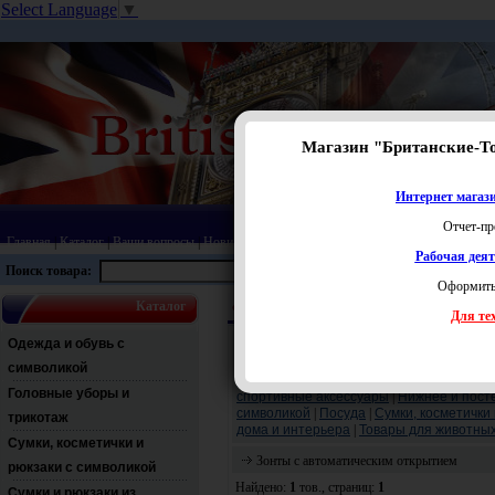
Select Language
▼
Магазин "Британские-Т
Интернет магази
Отчет-пр
Главная
|
Каталог
|
Ваши вопросы
|
Новинки
|
Распродажа
|
Статьи
|
Карта сайта
|
Прай
Рабочая дея
Поиск товара:
Оформить
Каталог
ФК Челси
Зонты с символикой
Зонты с авт
Для тех
Перейти:
Одежда и обувь с
Аксессуары
|
Головные уборы и трикота
символикой
Канцелярские товары
|
Копилки и шкату
Головные уборы и
спортивные аксессуары
|
Нижнее и пост
символикой
|
Посуда
|
Сумки, косметички
трикотаж
дома и интерьера
|
Товары для животны
Сумки, косметички и
Зонты с автоматическим открытием
рюкзаки с символикой
Найдено:
1
тов., страниц:
1
Сумки и рюкзаки из