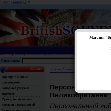
Select Language
▼
Магазин "Б
Главная
|
Каталог
|
Ваши вопросы
|
Новинки
|
Распродажа
|
Статьи
|
Карта сайта
|
Прай
Поиск товара:
Каталог
Статьи, Услуги переводчика и гида в Англ
Одежда и обувь с
символикой
Персональный ги
Головные уборы и
Великобритании
трикотаж
Сумки, косметички и
Персональный гид
рюкзаки с символикой
Сумки и рюкзаки из