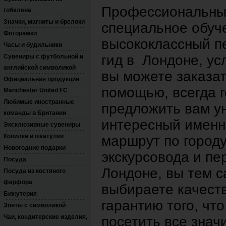
Профессиональны
гобелена
Значки, магниты и брелоки
специальное обуче
Фоторамки
высококлассный п
Часы и будильники
гид в Лондоне, ус
Сувениры с футбольной и
английской символикой
вы можете заказа
Официальная продукция
помощью, всегда г
Manchester United FC
Любимые иностранные
предложить вам у
команды в Британии
интересный именн
Эксклюзивные сувениры
Копилки и шкатулки
маршрут по город
Новогодние подарки
экскурсовода и пе
Посуда
Лондоне, вы тем 
Посуда из костяного
фарфора
выбираете качест
Бижутерия
гарантию того, чт
Зонты с символикой
Чаи, кондитерские изделия,
посетить все знач