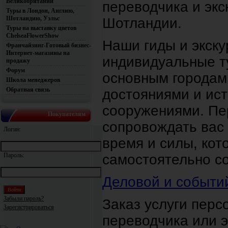
Великобритании
переводчика и экс
Туры в Лондон, Англию,
Шотландию, Уэльс
Шотландии.
Туры на выставку цветов
ChelseaFlowerShow
Наши гиды и экску
Франчайзинг-Готовый бизнес-
Интернет-магазины на
индивидуальные т
продажу
Форум
основным городам 
Школа менеджеров
Обратная связь
достояниями и ис
сооружениями. Пе
Покупателям
сопровождать вас 
Логин:
время и силы, кот
самостоятельно с
Пароль:
Деловой и событи
Забыли пароль?
Заказ услуги перс
Зарегистрироваться
переводчика или 