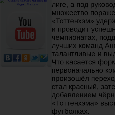
лиге, а под руков
множество пораже
«Тоттенхэм» удер
и проводит успеш
чемпионатах, под
лучших команд Анг
талантливые и вы
Что касается форм
первоначально ком
произошёл переход
стал красный, зат
добавлением чёрно
«Тоттенхэма» выст
футболках.