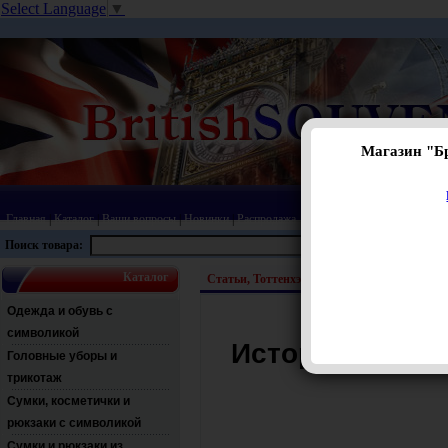
Select Language
▼
Магазин "Б
Главная
|
Каталог
|
Ваши вопросы
|
Новинки
|
Распродажа
|
Статьи
|
Карта сайта
|
Прай
Поиск товара:
Каталог
Статьи, Тоттенхэм Хотспур
Одежда и обувь с
символикой
История англий
Головные уборы и
трикотаж
Сумки, косметички и
рюкзаки с символикой
Сумки и рюкзаки из