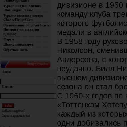
Великобритании
дивизионе в 1950 
Туры в Лондон, Англию,
Шотландию, Уэльс
команду клуба тр
Туры на выставку цветов
ChelseaFlowerShow
которого футболи
Франчайзинг-Готовый бизнес-
Интернет-магазины на
медали в английск
продажу
В 1958 году руков
Форум
Школа менеджеров
Николсон, сменив
Обратная связь
Андерсона, с кото
Покупателям
неудачно. Билл Ни
Логин:
высшем дивизионе
сезона он стал бр
Пароль:
С 1960-х годов по
«Тоттенхэм Хотспу
Забыли пароль?
каждый из которых
Зарегистрироваться
одни добивались 