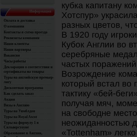
кубка капитану ко
Информация
Хотспур» украсила
Оплата и доставка
разных цветов, чт
О компании
Контакты и схема проезда
В 1920 году игрок
Реквизиты компании
Кубок Англии во в
Наши клиенты
Наши партнеры
серебряные медали
Вакансии
Часы работы
частых поражений
Декларации о соответствии и
Возрождение кома
сертификаты на товары
Туры на английскую премьер-
который встал во 
лигу
Дисконтная программа
тактику «бей-беги»
Как сделать заказ
Акции
получая мяч, моме
Визы в Англию
на свободне место
Туры на Уимблдон
Туры на Royal Ascot
неожиданностью дл
Туры на формулу 1 в
Сильверстоуне
«Tottenham» легко
Образование в Англии,