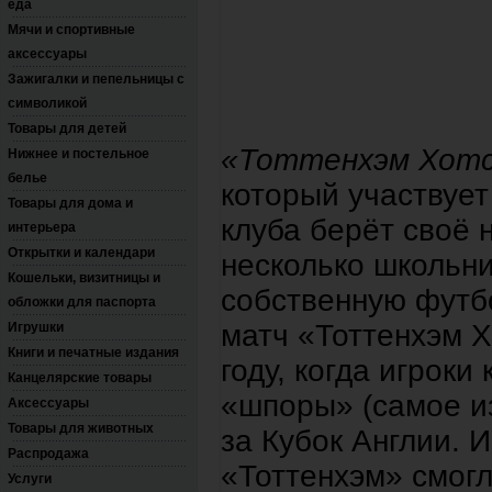
еда
Мячи и спортивные
аксессуары
Зажигалки и пепельницы с
символикой
Товары для детей
«Тоттенхэм Хотс
Нижнее и постельное
белье
который участвует
Товары для дома и
клуба берёт своё н
интерьера
Открытки и календари
несколько школьн
Кошельки, визитницы и
собственную футб
обложки для паспорта
матч «Тоттенхэм Х
Игрушки
Книги и печатные издания
году, когда игроки
Канцелярские товары
«шпоры» (самое из
Аксессуары
Товары для животных
за Кубок Англии. 
Распродажа
«Тоттенхэм» смогл
Услуги