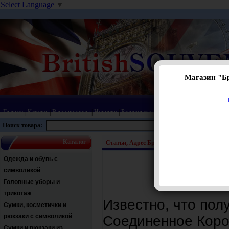
Select Language
▼
Магазин "Б
Главная
|
Каталог
|
Ваши вопросы
|
Новинки
|
Распродажа
|
Статьи
|
Карта сайта
|
Прай
Поиск товара:
Каталог
Статьи, Адрес Британского визового центр
Одежда и обувь с
символикой
Адрес Б
Головные уборы и
трикотаж
Известно, что полу
Сумки, косметички и
рюкзаки с символикой
Соединенное Коро
Сумки и рюкзаки из