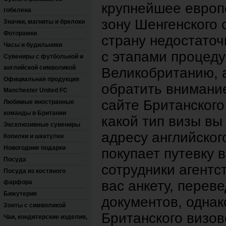
крупнейшее европе
гобелена
зону Шенгенского 
Значки, магниты и брелоки
Фоторамки
страну недостаточ
Часы и будильники
с этапами процед
Сувениры с футбольной и
английской символикой
Великобританию, а
Официальная продукция
обратить внимани
Manchester United FC
сайте Британского
Любимые иностранные
команды в Британии
какой тип визы вы
Эксклюзивные сувениры
адресу английского
Копилки и шкатулки
Новогодние подарки
покупает путевку 
Посуда
сотрудники агентс
Посуда из костяного
вас анкету, перев
фарфора
Бижутерия
документов, однак
Зонты с символикой
Британского визов
Чаи, кондитерские изделия,