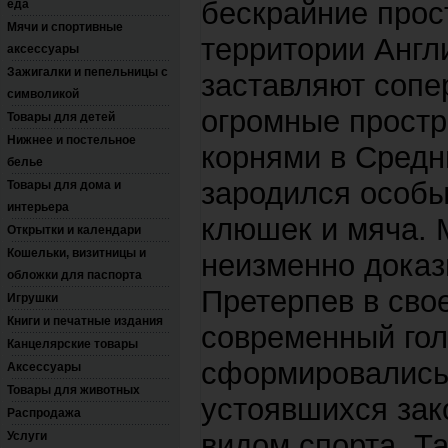
бескрайние прос
еда
Мячи и спортивные
территории Англ
аксессуары
Зажигалки и пепельницы с
заставляют сопе
символикой
огромные простр
Товары для детей
Нижнее и постельное
корнями в Средни
белье
зародился особы
Товары для дома и
интерьера
клюшек и мяча. 
Открытки и календари
Кошельки, визитницы и
неизменно доказ
обложки для паспорта
Претерпев в сво
Игрушки
Книги и печатные издания
современный гол
Канцелярские товары
сформировались 
Аксессуары
Товары для животных
устоявшихся зак
Распродажа
видом спорта. Та
Услуги