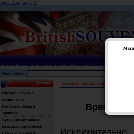
Select Language
▼
Мага
Главная
|
Каталог
|
Ваши вопросы
|
Новинки
|
Распродажа
|
Статьи
|
Карта сайта
|
Прай
Поиск товара:
Каталог
Статьи, Гольф в Великобритании, Шотлан
Одежда и обувь с
символикой
Время для
Головные уборы и
трикотаж
Сумки, косметички и
рюкзаки с символикой
Исключительно
Сумки и рюкзаки из