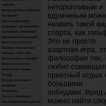
неторопливым и
гобелена
Значки, магниты и брелоки
вдумчивым мож
Фоторамки
Часы и будильники
назвать такой ви
Сувениры с футбольной и
спорта, как голь
английской символикой
Официальная продукция
Это не просто
Manchester United FC
азартная игра, э
Любимые иностранные
команды в Британии
философия тех, 
Эксклюзивные сувениры
Копилки и шкатулки
любит совмещат
Новогодние подарки
приятный отдых 
Посуда
Посуда из костяного
большими
фарфора
победами. Вряд 
Бижутерия
Зонты с символикой
можно найти спо
Чаи, кондитерские изделия,