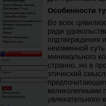
Великобритании
Туры в Лондон, Англию,
Особенности ту
Шотландию, Уэльс
Туры на выставку цветов
ChelseaFlowerShow
Во всех цивилиз
Франчайзинг-Готовый бизнес-
Интернет-магазины на
продажу
ради удовольств
Форум
подтверждения и
Школа менеджеров
Обратная связь
неизменной суть
Покупателям
минимального кол
Логин:
странно, но в п
этический смысл
Пароль:
предпочитающего
великолепными п
Забыли пароль?
Зарегистрироваться
увлекательного 