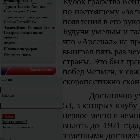
Кубок графства Кент
Великобритании
Туры в Лондон, Англию,
по-настоящему «зол
Шотландию, Уэльс
Туры на выставку цветов
появления в его рук
ChelseaFlowerShow
Франчайзинг-Готовый бизнес-
Будучи умелым и та
Интернет-магазины на
продажу
что «Арсенал» на пр
Форум
выиграл пять раз че
Школа менеджеров
Обратная связь
страны. Это был гра
побед Чепмен, к сож
Покупателям
скоропостижно сконч
Логин:
Достаточно удачн
Пароль:
53, в которых клубу
первое место в чемп
Забыли пароль?
вплоть до 1971 года
Зарегистрироваться
заметными достижен