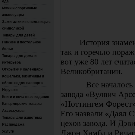
еда
Мячи и спортивные
аксессуары
Зажигалки и пепельницы с
символикой
Товары для детей
История знаменито
Нижнее и постельное
белье
так и горечью пораж
Товары для дома и
вот уже 80 лет счит
интерьера
Великобритании.
Открытки и календари
Кошельки, визитницы и
Все началось в 18
обложки для паспорта
Игрушки
завода «Вулвич Арс
Книги и печатные издания
«Ноттингем Форест»
Канцелярские товары
Аксессуары
Его назвали «Даял Ск
Товары для животных
цехов завода. И Дэв
Распродажа
Джон Хамбл и Ричар
Услуги