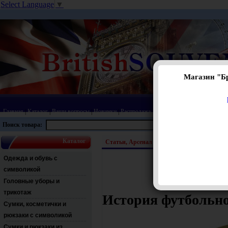
Select Language
▼
Магазин "Б
Главная
|
Каталог
|
Ваши вопросы
|
Новинки
|
Распродажа
|
Статьи
|
Карта сайта
|
Прай
Поиск товара:
Каталог
Статьи, Арсенал
Одежда и обувь с
символикой
Головные уборы и
трикотаж
История футбольно
Сумки, косметички и
рюкзаки с символикой
Сумки и рюкзаки из