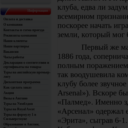
клуба, едва ли заду
Информация
всемирном признании
Оплата и доставка
поскорее начать игр
О компании
Контакты и схема проезда
земли, который мог
Реквизиты компании
Наши клиенты
Первый же матч, 
Наши партнеры
Вакансии
1886 года, сопернич
Часы работы
Декларации о соответствии и
полным поражением 
сертификаты на товары
так воодушевила ком
Туры на английскую премьер-
лигу
клубу более звучное
Дисконтная программа
Как сделать заказ
Arsenal»). Вскоре б
Акции
Визы в Англию
«Палмед». Именно з
Туры на Уимблдон
«Арсенал» одержал е
Туры на Royal Ascot
Туры на формулу 1 в
«Эрита», сыграв 6-1
Сильверстоуне
Образование в Англии,