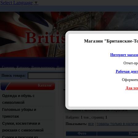
Select Language
▼
Магазин "Британские-Т
Интернет магази
Отчет-пр
Главная
|
Каталог
|
Ваши вопросы
|
Новинки
|
Распродажа
|
Статьи
|
Карта сайта
|
Прай
Рабочая дея
Поиск товара:
Оформить
Каталог
Карта Лондона
Зонты с символикой
Зонты
Для тех
Перейти:
Одежда и обувь с
Зонты с символикой
|
символикой
Головные уборы и
Зонты с автоматическим открытием
трикотаж
Найдено:
1
тов., страниц:
1
Сумки, косметички и
Показывать:
все
|
товары только в налич
рюкзаки с символикой
Фото
Наим
Сумки и рюкзаки из