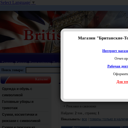
Select Language
▼
Магазин "Британские-Т
Интернет магази
Отчет-пр
Главная
|
Каталог
|
Ваши вопросы
|
Новинки
|
Распродажа
|
Статьи
|
Карта сайта
|
Прай
Рабочая дея
Поиск товара:
Оформить
Каталог
ФК Милан
Сумки, косметички и рюкзаки с 
Для тех
Перейти:
Одежда и обувь с
Значки, магниты и брелоки
|
Посуда
|
Сум
символикой
интерьера
|
Головные уборы и
Рюкзаки и саквояжи
трикотаж
Найдено:
2
тов., страниц:
1
Сумки, косметички и
Показывать:
все
|
товары только в налич
рюкзаки с символикой
Сумки и рюкзаки из