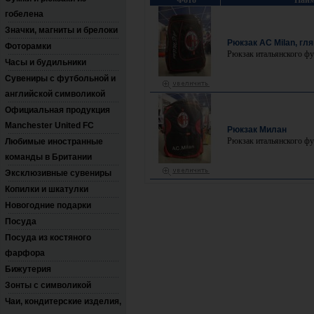
Фото
Наим
гобелена
Значки, магниты и брелоки
Рюкзак AC Milan, гл
Фоторамки
Рюкзак итальянского ф
Часы и будильники
Сувениры с футбольной и
английской символикой
Официальная продукция
Manchester United FC
Рюкзак Милан
Рюкзак итальянского фу
Любимые иностранные
команды в Британии
Эксклюзивные сувениры
Копилки и шкатулки
Новогодние подарки
Посуда
Посуда из костяного
фарфора
Бижутерия
Зонты с символикой
Чаи, кондитерские изделия,