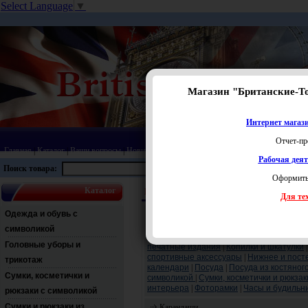
Select Language
▼
Магазин "Британские-Т
Интернет магази
Отчет-пр
Главная
|
Каталог
|
Ваши вопросы
|
Новинки
|
Распродажа
|
Статьи
|
Карта сайта
|
Прай
Рабочая дея
Поиск товара:
Оформить
Каталог
Юнион Джек
Канцелярские товары
Для тех
Перейти:
Одежда и обувь с
Аксессуары
|
Бижутерия
|
Головные убор
символикой
Значки, магниты и брелоки
|
Зонты с сим
Головные уборы и
печатные издания
|
Копилки и шкатулки
спортивные аксессуары
|
Нижнее и пост
трикотаж
календари
|
Посуда
|
Посуда из костяно
Сумки, косметички и
символикой
|
Сумки, косметички и рюкзак
интерьера
|
Фоторамки
|
Часы и будильн
рюкзаки с символикой
Сумки и рюкзаки из
Карандаши