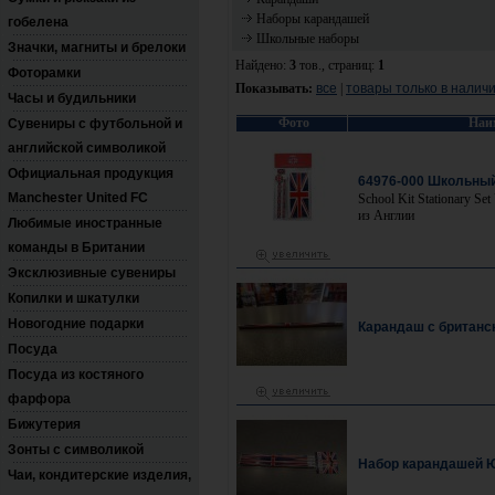
Наборы карандашей
гобелена
Школьные наборы
Значки, магниты и брелоки
Найдено:
3
тов., страниц:
1
Фоторамки
Показывать:
все
|
товары только в налич
Часы и будильники
Фото
Наи
Сувениры с футбольной и
английской символикой
Официальная продукция
64976-000 Школьны
Manchester United FC
School Kit Stationary S
из Англии
Любимые иностранные
команды в Британии
Эксклюзивные сувениры
Копилки и шкатулки
Новогодние подарки
Карандаш с британ
Посуда
Посуда из костяного
фарфора
Бижутерия
Зонты с символикой
Набор карандашей 
Чаи, кондитерские изделия,